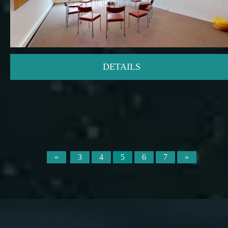
DETAILS
«
3
4
5
6
7
»