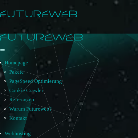
Homepage
Pakete
PageSpeed Optimierung
Cookie Crawler
Referenzen
Warum Futureweb?
Kontakt
Webhosting