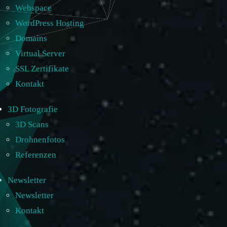
Webspace
WordPress Hosting
Domains
Virtual Server
SSL Zertifikate
Kontakt
3D Fotografie
3D Scans
Drohnenfotos
Referenzen
Newsletter
Newsletter
Kontakt