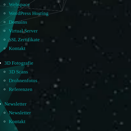
Webspace
WordPress Hosting
Domains
Virtual Server
SSL Zertifikate
Kontakt
3D Fotografie
3D Scans
Drohnenfotos
Referenzen
Newsletter
Newsletter
Kontakt