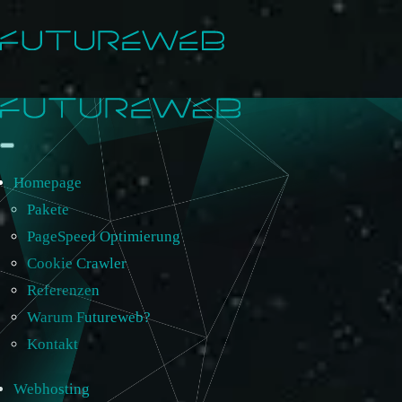
Homepage
Pakete
PageSpeed Optimierung
Cookie Crawler
Referenzen
Warum Futureweb?
Kontakt
Webhosting