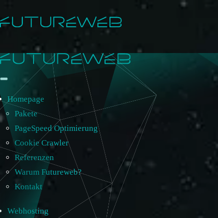
Homepage
Pakete
PageSpeed Optimierung
Cookie Crawler
Referenzen
Warum Futureweb?
Kontakt
Webhosting