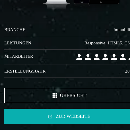
BRANCHE
Immobil
LEISTUNGEN
Responsive, HTML5, C
MITARBEITER
ERSTELLUNGSJAHR
20
ÜBERSICHT
ZUR WEBSEITE