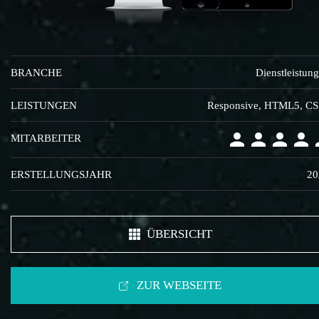
BRANCHE
Dienstleistun
LEISTUNGEN
Responsive, HTML5, C
MITARBEITER
ERSTELLUNGSJAHR
20
ÜBERSICHT
ZUR WEBSEITE