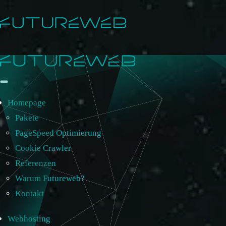
Homepage
Pakete
PageSpeed Optimierung
Cookie Crawler
Referenzen
Warum Futureweb?
Kontakt
Webhosting