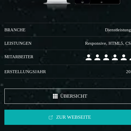
BRANCHE
Dienstleistun
LEISTUNGEN
Responsive, HTML5, C
MITARBEITER
ERSTELLUNGSJAHR
20
ÜBERSICHT
ZUR WEBSEITE