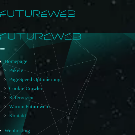
Homepage
Pakete
PageSpeed Optimierung
Cookie Crawler
Referenzen
Warum Futureweb?
Kontakt
Webhosting