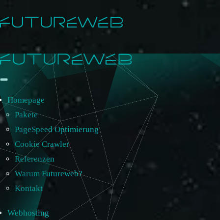
Homepage
Pakete
PageSpeed Optimierung
Cookie Crawler
Referenzen
Warum Futureweb?
Kontakt
Webhosting