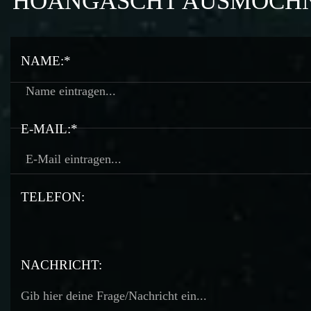
HOANGASCHT AUSMOCH
NAME:*
E-MAIL:*
TELEFON:
TELEFON:
NACHRICHT: